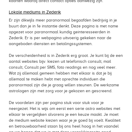
kaarten waarbij direct contact opties aanwezig zijn.
Lokale mediums in Zederik
Er zijn dikwijls meer paranormaal begaafden bedrijvig in je
buurt dan je in 1e instantie denkt. Deze pagina is met name
opgezet voor paranormaal kundig geinteresseerden in
Zederik. Er is per webpagina uitvoerig gekeken naar de
aangeboden diensten en betalingssystemen.
De verscheidenheid is in Zederik erg groot. Je kunt bij de een
aantal websites bijv. kiezen uit telefonisch consult, mail
consult, Consult per SMS, foto readings en nog veel meer.
Wat zij allemaal gemeen hebben met elkaar is dat je bij
allemaal te maken hebt met oprechte individuen die
paranormaal zijn die je graag willen steunen. De werkzame
astrologen zijn met zorg voor je gekozen en gescreend.
De voordelen zijn per pagina stuk voor stuk voor je
neergezet. Het is wijs om eerst een serie astro websites met
elkaar te vergelijken alvorens je een keuze maakt. Je moet
de medium website kiezen waar je je goed bij voelt. Kwaliteit
en betrouwbaarheid staan bij ons heel hoog in het vaandel