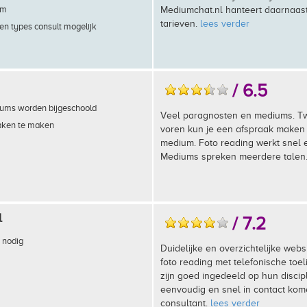
em
Mediumchat.nl hanteert daarnaas
tarieven.
lees verder
en types consult mogelijk
/ 6.5
ums worden bijgeschoold
Veel paragnosten en mediums. T
aken te maken
voren kun je een afspraak maken
medium. Foto reading werkt snel 
Mediums spreken meerdere talen
l
/ 7.2
 nodig
Duidelijke en overzichtelijke websi
foto reading met telefonische toe
zijn goed ingedeeld op hun discipl
eenvoudig en snel in contact ko
consultant.
lees verder