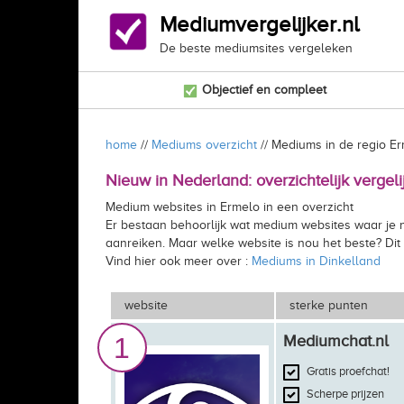
Mediumvergelijker.nl
De beste mediumsites vergeleken
Objectief en compleet
home
//
Mediums overzicht
// Mediums in de regio E
Nieuw in Nederland: overzichtelijk vergel
Medium websites in Ermelo in een overzicht
Er bestaan behoorlijk wat medium websites waar je n
aanreiken. Maar welke website is nou het beste? Dit 
Vind hier ook meer over :
Mediums in Dinkelland
website
sterke punten
1
Mediumchat.nl
Gratis proefchat!
Scherpe prijzen