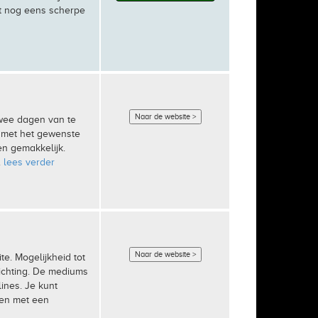
t nog eens scherpe
Naar de website >
wee dagen van te
 met het gewenste
en gemakkelijk.
.
lees verder
Naar de website >
te. Mogelijkheid tot
lichting. De mediums
ines. Je kunt
men met een