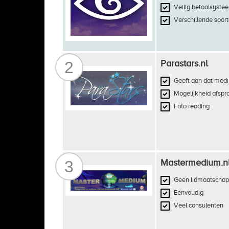
Veilig betaalsyste
Verschillende soort
2
Parastars.nl
Geeft aan dat medi
Mogelijkheid afspr
Foto reading
3
Mastermedium.n
Geen lidmaatschap
Eenvoudig
Veel consulenten