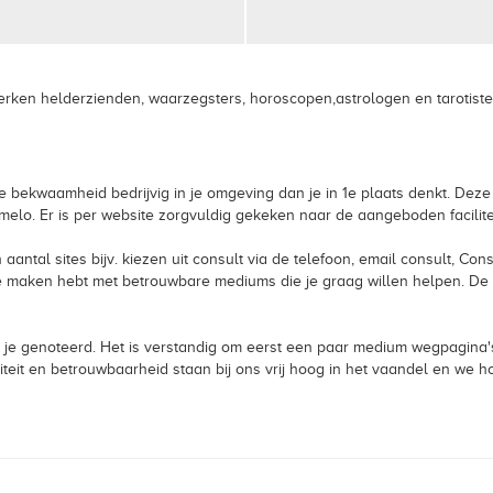
rken helderzienden, waarzegsters, horoscopen,astrologen en tarotisten,
e bekwaamheid bedrijvig in je omgeving dan je in 1e plaats denkt. Deze v
elo. Er is per website zorgvuldig gekeken naar de aangeboden facilite
 aantal sites bijv. kiezen uit consult via de telefoon, email consult, Co
 te maken hebt met betrouwbare mediums die je graag willen helpen. De
 je genoteerd. Het is verstandig om eerst een paar medium wegpagina's
liteit en betrouwbaarheid staan bij ons vrij hoog in het vaandel en we