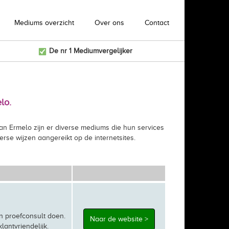
Mediums overzicht
Over ons
Contact
De nr 1 Mediumvergelijker
lo.
an Ermelo zijn er diverse mediums die hun services
erse wijzen aangereikt op de internetsites.
n proefconsult doen.
Naar de website >
lantvriendelijk.