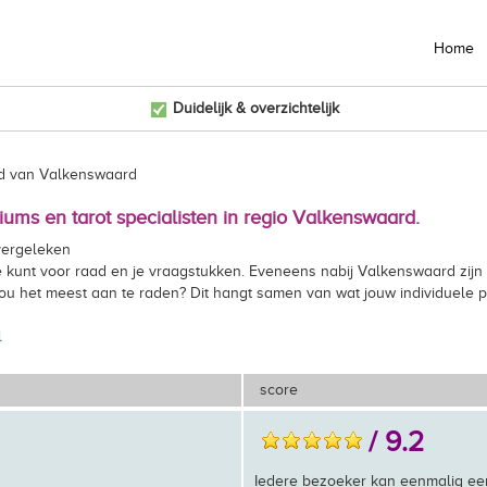
Home
Duidelijk & overzichtelijk
id van Valkenswaard
iums en tarot specialisten in regio Valkenswaard.
vergeleken
 toe kunt voor raad en je vraagstukken. Eveneens nabij Valkenswaard z
u het meest aan te raden? Dit hangt samen van wat jouw individuele prio
l
score
/ 9.2
Iedere bezoeker kan eenmalig ee