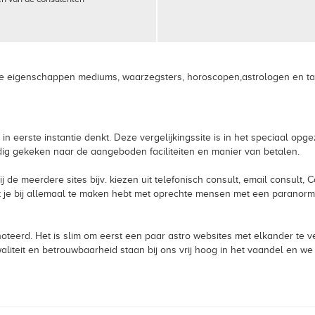
ze eigenschappen mediums, waarzegsters, horoscopen,astrologen en taro
je in eerste instantie denkt. Deze vergelijkingssite is in het speciaal 
dig gekeken naar de aangeboden faciliteiten en manier van betalen.
bij de meerdere sites bijv. kiezen uit telefonisch consult, email consult
t je bij allemaal te maken hebt met oprechte mensen met een paranorm
oteerd. Het is slim om eerst een paar astro websites met elkander te v
 Kwaliteit en betrouwbaarheid staan bij ons vrij hoog in het vaandel en