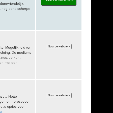
Naar de website >
lantvriendelijk.
t nog eens scherpe
Naar de website >
te. Mogelijkheid tot
lichting. De mediums
ines. Je kunt
men met een
Naar de website >
sult. Nette
ingen en horoscopen
ratis opties voor
er