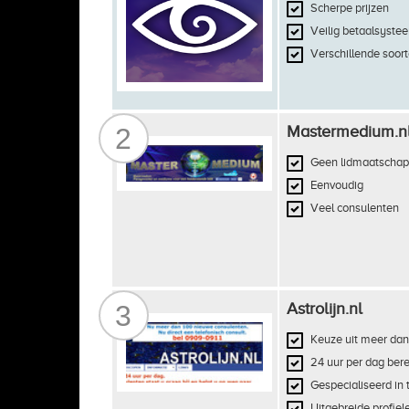
Scherpe prijzen
Veilig betaalsyste
Verschillende soort
2
Mastermedium.n
Geen lidmaatschap
Eenvoudig
Veel consulenten
3
Astrolijn.nl
Keuze uit meer dan
24 uur per dag ber
Gespecialiseerd in 
Uitgebreide profiel