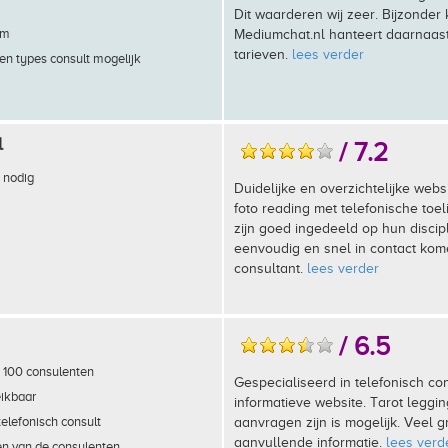
Dit waarderen wij zeer. Bijzonder k
em
Mediumchat.nl hanteert daarnaas
tarieven.
lees verder
en types consult mogelijk
l
/ 7.2
 nodig
Duidelijke en overzichtelijke websi
foto reading met telefonische toe
zijn goed ingedeeld op hun discipl
eenvoudig en snel in contact ko
consultant.
lees verder
/ 6.5
 100 consulenten
Gespecialiseerd in telefonisch con
eikbaar
informatieve website. Tarot legg
telefonisch consult
aanvragen zijn is mogelijk. Veel g
aanvullende informatie.
lees verd
en van de consulenten