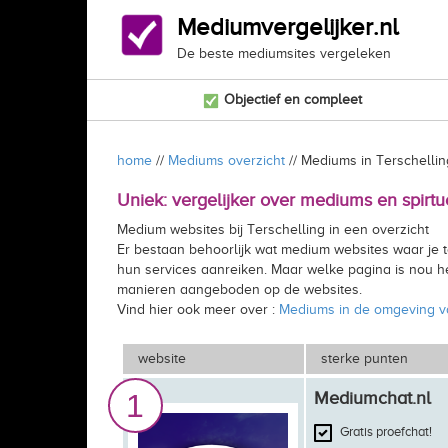
Mediumvergelijker.nl
De beste mediumsites vergeleken
Objectief en compleet
home
//
Mediums overzicht
// Mediums in Terschellin
Uniek: vergelijker over mediums en spirtue
Medium websites bij Terschelling in een overzicht
Er bestaan behoorlijk wat medium websites waar je 
hun services aanreiken. Maar welke pagina is nou het
manieren aangeboden op de websites.
Vind hier ook meer over :
Mediums in de omgeving 
website
sterke punten
1
Mediumchat.nl
Gratis proefchat!