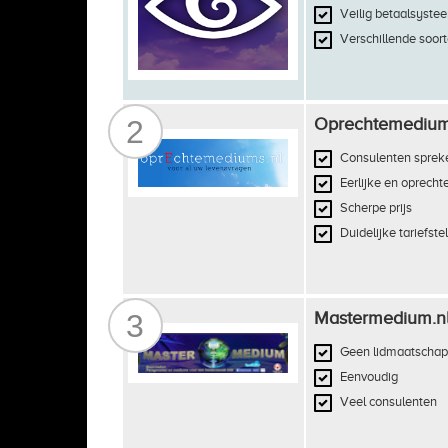
Veilig betaalsyste
Verschillende soort
2
Oprechtemedium
Consulenten spreke
Eerlijke en oprechte
Scherpe prijs
Duidelijke tariefste
3
Mastermedium.n
Geen lidmaatschap
Eenvoudig
Veel consulenten