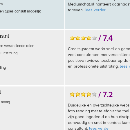
em
Mediumchat.nl hanteert daarnaas
tarieven.
lees verder
en types consult mogelijk
s.nl
/ 7.4
n verschillende talen
Creditsysteem werkt snel en gemak
 uitstraling
veel consulenten met verschillen
positieve reviews leesbaar op de
en professionele uitstraling.
lees 
lling
l
/ 7.2
 nodig
Duidelijke en overzichtelijke websi
foto reading met telefonische toe
zijn goed ingedeeld op hun discipl
eenvoudig en snel in contact ko
consultant.
lees verder