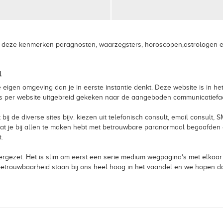
n deze kenmerken paragnosten, waarzegsters, horoscopen,astrologen en t
l
e eigen omgeving dan je in eerste instantie denkt. Deze website is in h
s per website uitgebreid gekeken naar de aangeboden communicatiefaci
 bij de diverse sites bijv. kiezen uit telefonisch consult, email consult
 je bij allen te maken hebt met betrouwbare paranormaal begaafden d
.
ergezet. Het is slim om eerst een serie medium wegpagina's met elkaar
en betrouwbaarheid staan bij ons heel hoog in het vaandel en we hopen d