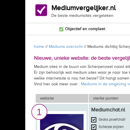
Mediumvergelijker.nl
De beste mediumsites vergeleken
Objectief en compleet
home
//
Mediums overzicht
// Mediums dichtbij Sche
Nieuwe, unieke website: de beste vergeli
Medium sites in de buurt van Scherpenzeel naast el
Er zijn behoorlijk wat medium sites waar je naar to
welke internetsite is nou het beste? Dit hangt same
Vind hier ook meer over :
Mediums in de omgeving 
website
sterke punten
1
Mediumchat.nl
Gratis proefchat!
Scherpe prijzen