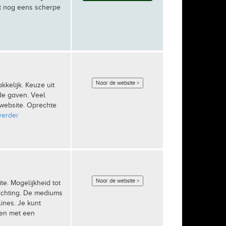
t nog eens scherpe
Naar de website >
kelijk. Keuze uit
de gaven. Veel
 website. Oprechte
verder
Naar de website >
te. Mogelijkheid tot
lichting. De mediums
ines. Je kunt
men met een