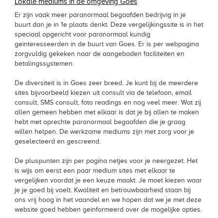
Lokale mediums in de omgeving Goes
Er zijn vaak meer paranormaal begaafden bedrijvig in je
buurt dan je in 1e plaats denkt. Deze vergelijkingssite is in het
speciaal opgericht voor paranormaal kundig
geinteresseerden in de buurt van Goes. Er is per webpagina
zorgvuldig gekeken naar de aangeboden faciliteiten en
betalingssystemen.
De diversiteit is in Goes zeer breed. Je kunt bij de meerdere
sites bijvoorbeeld kiezen uit consult via de telefoon, email
consult, SMS consult, foto readings en nog veel meer. Wat zij
allen gemeen hebben met elkaar is dat je bij allen te maken
hebt met oprechte paranormaal begaafden die je graag
willen helpen. De werkzame mediums zijn met zorg voor je
geselecteerd en gescreend.
De pluspunten zijn per pagina netjes voor je neergezet. Het
is wijs om eerst een paar medium sites met elkaar te
vergelijken voordat je een keuze maakt. Je moet kiezen waar
je je goed bij voelt. Kwaliteit en betrouwbaarheid staan bij
ons vrij hoog in het vaandel en we hopen dat we je met deze
website goed hebben geinformeerd over de mogelijke opties.