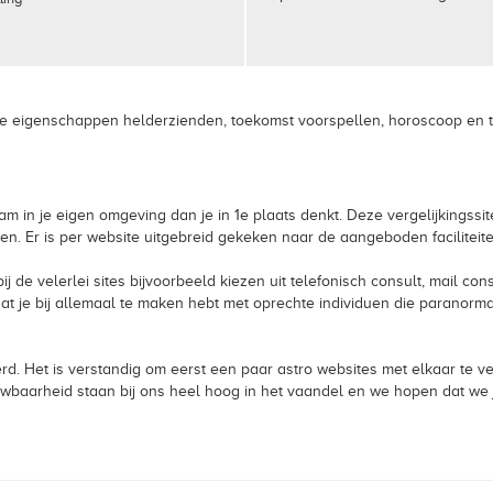
de eigenschappen helderzienden, toekomst voorspellen, horoscoop en ta
 in je eigen omgeving dan je in 1e plaats denkt. Deze vergelijkingssite
. Er is per website uitgebreid gekeken naar de aangeboden faciliteit
ij de velerlei sites bijvoorbeeld kiezen uit telefonisch consult, mail co
t je bij allemaal te maken hebt met oprechte individuen die paranormaa
erd. Het is verstandig om eerst een paar astro websites met elkaar te v
etrouwbaarheid staan bij ons heel hoog in het vaandel en we hopen dat w