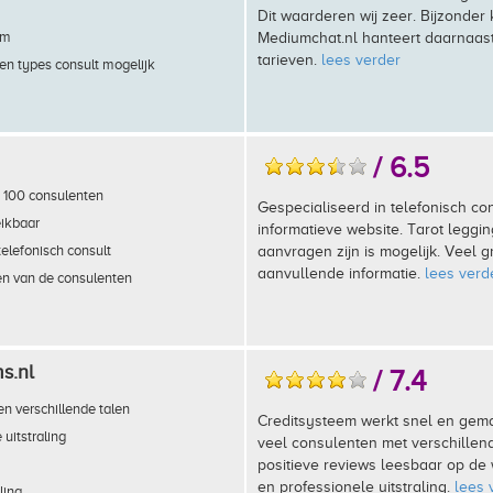
Dit waarderen wij zeer. Bijzonder k
em
Mediumchat.nl hanteert daarnaas
tarieven.
lees verder
en types consult mogelijk
/ 6.5
 100 consulenten
Gespecialiseerd in telefonisch con
eikbaar
informatieve website. Tarot legg
telefonisch consult
aanvragen zijn is mogelijk. Veel g
aanvullende informatie.
lees verd
en van de consulenten
s.nl
/ 7.4
n verschillende talen
Creditsysteem werkt snel en gemak
 uitstraling
veel consulenten met verschillen
positieve reviews leesbaar op de
en professionele uitstraling.
lees 
lling