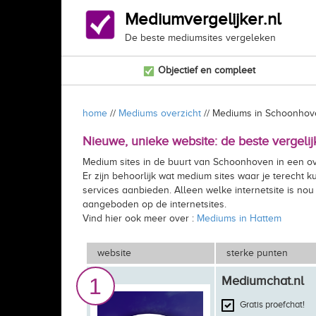
Mediumvergelijker.nl
De beste mediumsites vergeleken
Objectief en compleet
home
//
Mediums overzicht
// Mediums in Schoonhov
Nieuwe, unieke website: de beste vergeli
Medium sites in de buurt van Schoonhoven in een ov
Er zijn behoorlijk wat medium sites waar je terecht
services aanbieden. Alleen welke internetsite is nou
aangeboden op de internetsites.
Vind hier ook meer over :
Mediums in Hattem
website
sterke punten
1
Mediumchat.nl
Gratis proefchat!