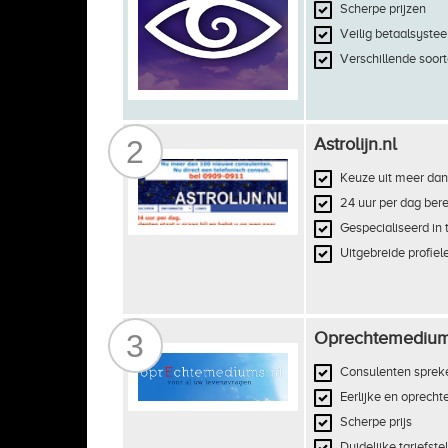
Scherpe prijzen
Veilig betaalsyste
Verschillende soort
2
Astrolijn.nl
Keuze uit meer dan
24 uur per dag ber
Gespecialiseerd in 
Uitgebreide profiel
3
Oprechtemedium
Consulenten spreke
Eerlijke en oprechte
Scherpe prijs
Duidelijke tariefste