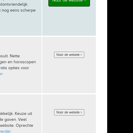
Naar de website >
lantvriendelijk.
t nog eens scherpe
Naar de website >
sult. Nette
ingen en horoscopen
ratis opties voor
er
Naar de website >
kelijk. Keuze uit
de gaven. Veel
 website. Oprechte
verder