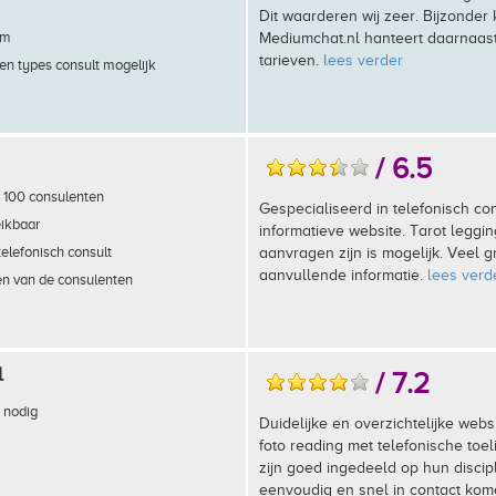
Dit waarderen wij zeer. Bijzonder k
em
Mediumchat.nl hanteert daarnaas
tarieven.
lees verder
en types consult mogelijk
/ 6.5
 100 consulenten
Gespecialiseerd in telefonisch con
eikbaar
informatieve website. Tarot legg
telefonisch consult
aanvragen zijn is mogelijk. Veel g
aanvullende informatie.
lees verd
en van de consulenten
l
/ 7.2
 nodig
Duidelijke en overzichtelijke websi
foto reading met telefonische toe
zijn goed ingedeeld op hun discipl
eenvoudig en snel in contact ko