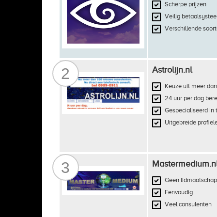
Scherpe prijzen
Veilig betaalsyste
Verschillende soort
2
Astrolijn.nl
Keuze uit meer dan
24 uur per dag ber
Gespecialiseerd in 
Uitgebreide profiel
3
Mastermedium.n
Geen lidmaatschap
Eenvoudig
Veel consulenten