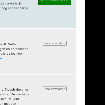
Naar de website >
lantvriendelijk.
t nog eens scherpe
Naar de website >
sult. Nette
ingen en horoscopen
ratis opties voor
er
Naar de website >
te. Mogelijkheid tot
lichting. De mediums
ines. Je kunt
men met een