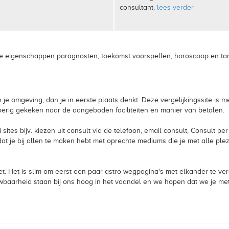
consultant.
lees verder
e eigenschappen paragnosten, toekomst voorspellen, horoscoop en taroti
n je omgeving, dan je in eerste plaats denkt. Deze vergelijkingssite i
oerig gekeken naar de aangeboden faciliteiten en manier van betalen.
ei sites bijv. kiezen uit consult via de telefoon, email consult, Consult 
 je bij allen te maken hebt met oprechte mediums die je met alle plezie
et. Het is slim om eerst een paar astro wegpagina's met elkander te ve
trouwbaarheid staan bij ons hoog in het vaandel en we hopen dat we je m