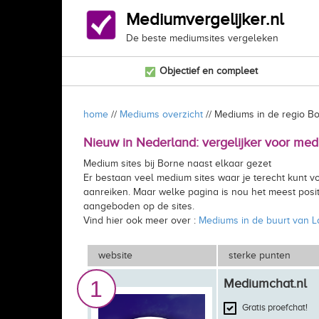
Mediumvergelijker.nl
De beste mediumsites vergeleken
Objectief en compleet
home
//
Mediums overzicht
// Mediums in de regio B
Nieuw in Nederland: vergelijker voor medi
Medium sites bij Borne naast elkaar gezet
Er bestaan veel medium sites waar je terecht kunt vo
aanreiken. Maar welke pagina is nou het meest positi
aangeboden op de sites.
Vind hier ook meer over :
Mediums in de buurt van 
website
sterke punten
1
Mediumchat.nl
Gratis proefchat!