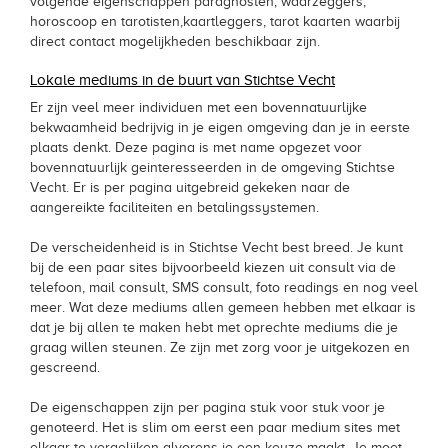
volgende eigenschappen paragnosten, waarzeggers,
horoscoop en tarotisten,kaartleggers, tarot kaarten waarbij
direct contact mogelijkheden beschikbaar zijn.
Lokale mediums in de buurt van Stichtse Vecht
Er zijn veel meer individuen met een bovennatuurlijke
bekwaamheid bedrijvig in je eigen omgeving dan je in eerste
plaats denkt. Deze pagina is met name opgezet voor
bovennatuurlijk geinteresseerden in de omgeving Stichtse
Vecht. Er is per pagina uitgebreid gekeken naar de
aangereikte faciliteiten en betalingssystemen.
De verscheidenheid is in Stichtse Vecht best breed. Je kunt
bij de een paar sites bijvoorbeeld kiezen uit consult via de
telefoon, mail consult, SMS consult, foto readings en nog veel
meer. Wat deze mediums allen gemeen hebben met elkaar is
dat je bij allen te maken hebt met oprechte mediums die je
graag willen steunen. Ze zijn met zorg voor je uitgekozen en
gescreend.
De eigenschappen zijn per pagina stuk voor stuk voor je
genoteerd. Het is slim om eerst een paar medium sites met
elkaar te vergelijken alvorens je een keuze maakt. Je moet